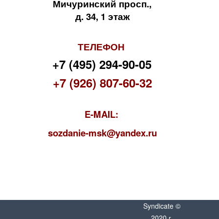
Мичуринский просп.,
д. 34, 1 этаж
ТЕЛЕФОН
+7 (495) 294-90-05
+7 (926) 807-60-32
E-MAIL:
s
ozdanie-msk@yandex.ru
Syndicate ©
2020 г.