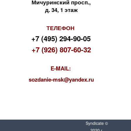
Мичуринский просп.,
д. 34, 1 этаж
ТЕЛЕФОН
+7 (495) 294-90-05
+7 (926) 807-60-32
E-MAIL:
s
ozdanie-msk@yandex.ru
Syndicate ©
2020 г.