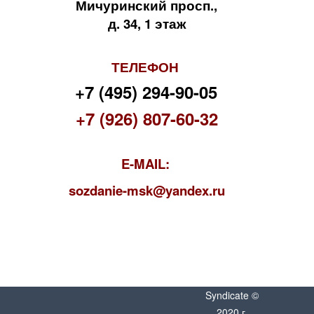
Мичуринский просп.,
д. 34, 1 этаж
ТЕЛЕФОН
+7 (495) 294-90-05
+7 (926) 807-60-32
E-MAIL:
s
ozdanie-msk@yandex.ru
Syndicate ©
2020 г.