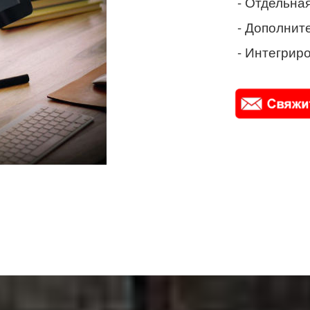
- Отдельная
- Дополнит
- Интегриро